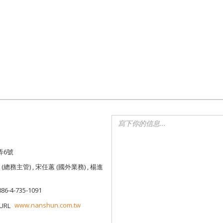
弄6號
(總務主管) , 宋任蕙 (國外業務) , 楊進
886-4-735-1091
www.nanshun.com.tw