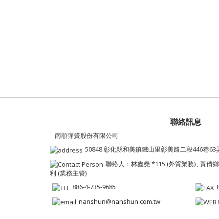
聯絡訊息
南順彈簧股份有限公司
50848 彰化縣和美鎮鐵山里彰美路二段446巷63
聯絡人：林鑫堯 *115 (外貿業務) , 黃倩鄉 
利 (業務主管)
886-4-735-9685
nanshun@nanshun.com.tw