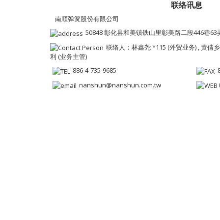
联络讯息
南顺弹簧股份有限公司
50848 彰化县和美镇铁山里彰美路二段446巷63
联络人：林鑫尧 *115 (外贸业务) , 黄倩乡 
利 (业务主管)
886-4-735-9685
nanshun@nanshun.com.tw