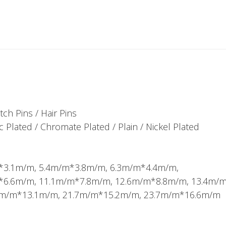
tch Pins / Hair Pins
c Plated / Chromate Plated / Plain / Nickel Plated
*3.1m/m, 5.4m/m*3.8m/m, 6.3m/m*4.4m/m,
*6.6m/m, 11.1m/m*7.8m/m, 12.6m/m*8.8m/m, 13.4m/
7m/m*13.1m/m, 21.7m/m*15.2m/m, 23.7m/m*16.6m/m