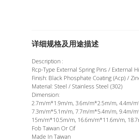
详细规格及用途描述
Description :
Rcp-Type External Spring Pins / External Hi
Finish: Black Phosphate Coating (Acp) / Zin
Material: Steel / Stainless Steel (302)
Dimension:
2.7m/m*1.9m/m, 3.6m/m*2.5m/m, 4.4m/m
7.3m/m*5.1m/m, 7.7m/m*5.4m/m, 9.4m/m
15m/m*10.5m/m, 16.6m/m*11.6m/m, 18.
Fob Taiwan Or Cif
Made In Taiwan