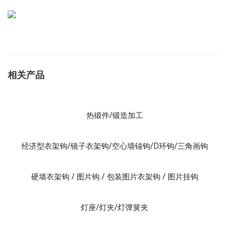
相关产品
热锻件/锻造加工
经济型衣架钩/镜子衣架钩/空心墙锚钩/D环钩/三角画钩
硬墙衣架钩 / 图片钩 / 包装图片衣架钩 / 图片挂钩
灯座/灯夹/灯弹簧夹