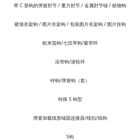
带 C 形钩的弹簧肘节 / 重力肘节 / 金属肘节锚 / 赃物钩
硬墙衣架钩 / 图片衣架钩 / 包装图片衣架钩 / 图片挂钩
欧米茄钩/七弦琴钩/窗帘环
浴帘钩/滚轮环
锌钩/弹簧钩（套）
特殊 S 钩型
弹簧加载线形锚固连接器/线扣/线钩
S钩