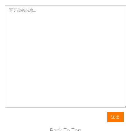
送出
Back To Top