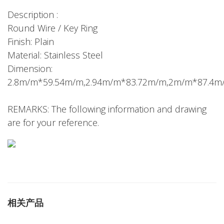
Description :
Round Wire / Key Ring
Finish: Plain
Material: Stainless Steel
Dimension:
2.8m/m*59.54m/m,2.94m/m*83.72m/m,2m/m*87.4m
REMARKS: The following information and drawing
are for your reference.
相关产品